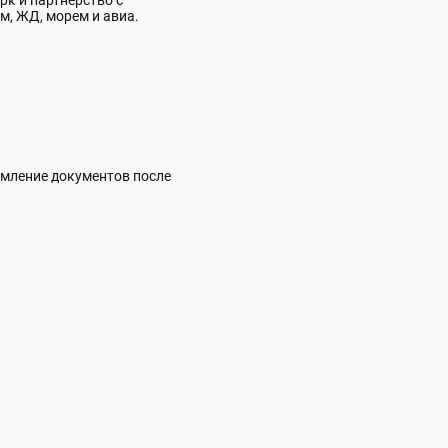
рк и партнерство с
м, ЖД, морем и авиа.
рмление документов после