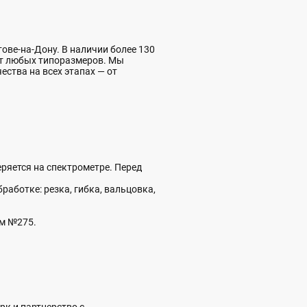
ве-на-Дону. В наличии более 130
ат любых типоразмеров. Мы
ества на всех этапах — от
ряется на спектрометре. Перед
аботке: резка, гибка, вальцовка,
ом №275.