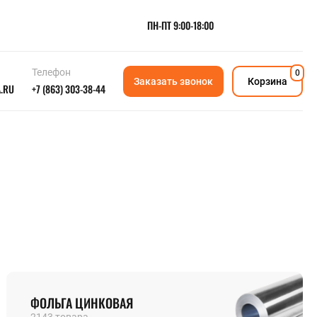
ПН-ПТ 9:00-18:00
Телефон
0
Заказать звонок
Корзина
.RU
+7 (863) 303-38-44
МЕТАЛЛУРГИЧЕСКОЕ СЫРЬЕ
Ферросплавы
Порошки металлов
Ещё
РЕДКОЗЕМЕЛЬНЫЕ МЕТАЛЛЫ
Магний
Монель
Тантал
Рений
Палладий
Гафний
Медно-никелевый прокат
Цирконий
Молибден
Фехраль
Мельхиор
Нейзильбер
Кадмий
Ещё
ПОЛИМЕРЫ И РТИ
ФОЛЬГА ЦИНКОВАЯ