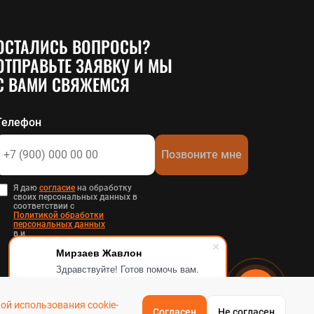
ОСТАЛИСЬ ВОПРОСЫ?
ОТПРАВЬТЕ ЗАЯВКУ И МЫ
С ВАМИ СВЯЖЕМСЯ
Телефон
Позвоните мне
Я даю
согласие
на обработку
своих персональных данных в
соответствии с
Политикой обработки
персональных данных
в и
Пользовательским соглашением
.
Мирзаев Жавлон
Здравствуйте! Готов помочь вам.
Напишите мне, если у вас появятся
вопросы.
ой использования cookie-
Согласен
Не согласен