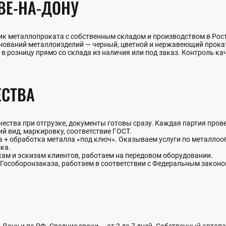
ВЕ-НА-ДОНУ
к металлопроката с собственным складом и производством в Росто
енований металлоизделий — черный, цветной и нержавеющий прок
 в розницу прямо со склада из наличия или под заказ. Контроль кач
СТВА
ства при отгрузке, документы готовы сразу. Каждая партия прове
й вид, маркировку, соответствие ГОСТ.
+ обработка металла «под ключ». Оказываем услуги по металлообр
ка.
жам и эскизам клиентов, работаем на передовом оборудовании.
Гособоронзаказа, работаем в соответствии с Федеральным закон