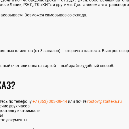
Дону и по РФ. Средние сроки — от 2 до 7 дней. Собственный автопа
вые Линии, РЖД, ТК «КИТ» и другими. Доставляем автотранспорто
упаковываем. Возможен самовывоз со склада.
оянных клиентов (от 3 заказов) — отсрочка платежа. Быстрое офо
ьный счет или оплата картой — выбирайте удобный способ.
КАЗ?
итесь по телефону
+7 (863) 303-38-44
или почте
rostov@stalteka.ru
ение двух часов
доставку и стоимость
ты
ете документы