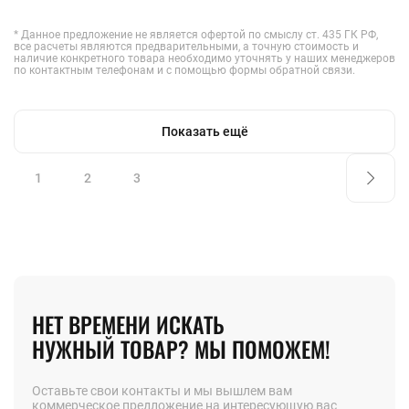
* Данное предложение не является офертой по смыслу ст. 435 ГК РФ,
все расчеты являются предварительными, а точную стоимость и
наличие конкретного товара необходимо уточнять у наших менеджеров
по контактным телефонам и с помощью формы обратной связи.
Показать ещё
1
2
3
НЕТ ВРЕМЕНИ ИСКАТЬ
НУЖНЫЙ ТОВАР? МЫ ПОМОЖЕМ!
Оставьте свои контакты и мы вышлем вам
коммерческое предложение на интересующую вас