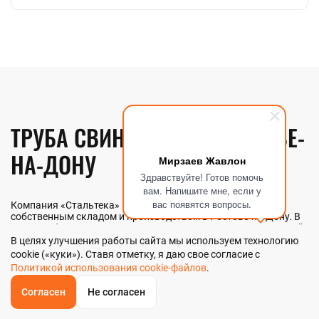
ТРУБА СВИНЦОВАЯ В РОСТОВЕ-
НА-ДОНУ
Мирзаев Жавлон
Здравствуйте! Готов помочь
вам. Напишите мне, если у
вас появятся вопросы.
Компания «Стальтека» — поставщик металлопроката с
собственным складом и производством в Ростове-на-Дону. В
наличии более 130 видов металлопроката и 70 наименований
металлоизделий — черный, цветной и нержавеющий прокат
В целях улучшения работы сайта мы используем технологию
любых типоразмеров. Мы реализуем трубу свинцовую как
cookie («куки»). Ставя отметку, я даю свое согласие с
оптом, так и в розницу прямо со склада из наличия или под
Политикой использования cookie-файлов
.
заказ. Контроль качества на всех этапах — от входного
анализа до отгрузки.
Согласен
Не согласен
ОБРАТНЫЙ
ЗВОНОК
Главная
Звонок
Корзина
КУПИТЬ В 1 КЛИК
ЗАПРОС ЦЕНЫ
ФИЛЬТР