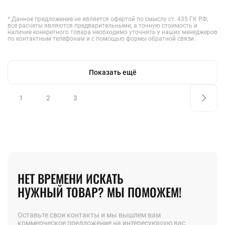
* Данное предложение не является офертой по смыслу ст. 435 ГК РФ,
все расчеты являются предварительными, а точную стоимость и
наличие конкретного товара необходимо уточнять у наших менеджеров
по контактным телефонам и с помощью формы обратной связи.
Показать ещё
1
2
3
НЕТ ВРЕМЕНИ ИСКАТЬ
НУЖНЫЙ ТОВАР? МЫ ПОМОЖЕМ!
Оставьте свои контакты и мы вышлем вам
коммерческое предложение на интересующую вас