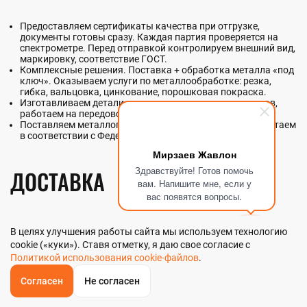
Предоставляем сертификаты качества при отгрузке,
документы готовы сразу. Каждая партия проверяется на
спектрометре. Перед отправкой контролируем внешний вид,
маркировку, соответствие ГОСТ.
Комплексные решения. Поставка + обработка металла «под
ключ». Оказываем услуги по металлообработке: резка,
гибка, вальцовка, цинкование, порошковая покраска.
Изготавливаем детали по чертежам и эскизам клиентов,
работаем на передовом оборудовании.
Поставляем металлопрокат для Гособоронзаказа, работаем
в соответствии с Федеральным законом №275.
Мирзаев Жавлон
Здравствуйте! Готов помочь
ДОСТАВКА
вам. Напишите мне, если у
вас появятся вопросы.
Организуем доставку в Ростове-на-Дону и по РФ. Средние
сроки — от 2 до 7 дней. Собственный автопарк и партнерство с
В целях улучшения работы сайта мы используем технологию
логистическими компаниями: Деловые Линии, РЖД, ТК «КИТ»
cookie («куки»). Ставя отметку, я даю свое согласие с
и другими. Доставляем автотранспортом, ЖД, морем и авиа.
Политикой использования cookie-файлов
.
Все грузы страхуем и тщательно упаковываем. Возможен
Согласен
Не согласен
ОБРАТНЫЙ
ЗВОНОК
самовывоз со склада.
Главная
Звонок
Корзина
КУПИТЬ В 1 КЛИК
ЗАПРОС ЦЕНЫ
ФИЛЬТР