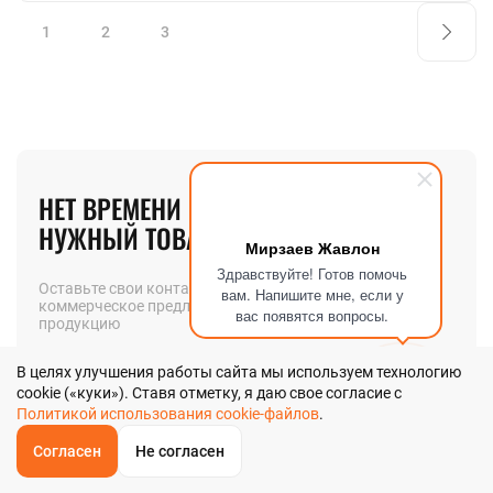
1
2
3
НЕТ ВРЕМЕНИ ИСКАТЬ
НУЖНЫЙ ТОВАР? МЫ ПОМОЖЕМ!
Мирзаев Жавлон
Здравствуйте! Готов помочь
Оставьте свои контакты и мы вышлем вам
вам. Напишите мне, если у
коммерческое предложение на интересующую вас
вас появятся вопросы.
продукцию
В целях улучшения работы сайта мы используем технологию
Телефон
cookie («куки»). Ставя отметку, я даю свое согласие с
Политикой использования cookie-файлов
.
Согласен
Не согласен
ОБРАТНЫЙ
ЗВОНОК
Позвоните мне
Главная
Звонок
Корзина
КУПИТЬ В 1 КЛИК
ЗАПРОС ЦЕНЫ
ФИЛЬТР