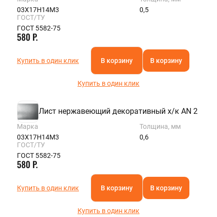
ROSTOV@STALTEKA.RU
03Х17Н14М3
0,5
ГОСТ/ТУ
ГОСТ 5582-75
580 Р.
Купить в один клик
В корзину
В корзину
Купить в один клик
Лист нержавеющий декоративный х/к AN 2
Марка
Толщина, мм
03Х17Н14М3
0,6
ГОСТ/ТУ
ГОСТ 5582-75
580 Р.
Купить в один клик
В корзину
В корзину
Купить в один клик