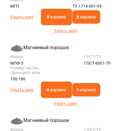
ROSTOV@STALTEKA.RU
МГП
ТУ 1714-001-95
Узнать цену
В корзину
В корзину
Узнать цену
Магниевый порошок
Марка
ГОСТ/ТУ
МПФ-3
ГОСТ 6001-79
Размер частиц
(фракция), мкм
100-180
Узнать цену
В корзину
В корзину
Узнать цену
Магниевый порошок
Марка
ГОСТ/ТУ