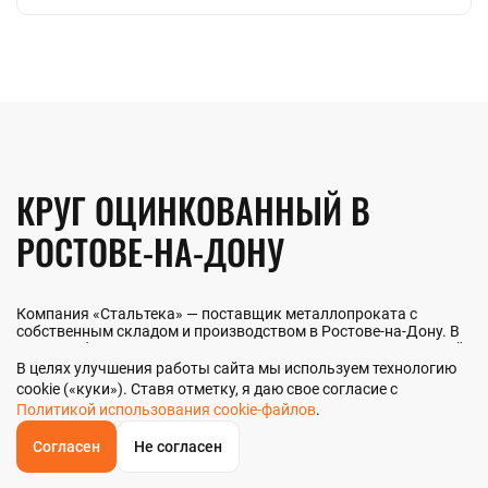
КРУГ ОЦИНКОВАННЫЙ В
РОСТОВЕ-НА-ДОНУ
Компания «Стальтека» — поставщик металлопроката с
собственным складом и производством в Ростове-на-Дону. В
наличии более 130 видов металлопроката и 70 наименований
металлоизделий — черный, цветной и нержавеющий прокат
В целях улучшения работы сайта мы используем технологию
любых типоразмеров. Мы реализуем круг оцинкованный как
cookie («куки»). Ставя отметку, я даю свое согласие с
оптом, так и в розницу прямо со склада из наличия или под
Политикой использования cookie-файлов
.
заказ. Контроль качества на всех этапах — от входного
анализа до отгрузки.
Согласен
Не согласен
ОБРАТНЫЙ
ЗВОНОК
Главная
Звонок
Корзина
КУПИТЬ В 1 КЛИК
ЗАПРОС ЦЕНЫ
ФИЛЬТР