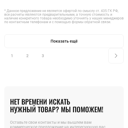
* Данное предложение не является офертой по смыслу ст. 435 ГК РФ,
все расчеты являются предварительными, а точную стоимость и
наличие конкретного товара необходимо уточнять у наших менеджеров
по контактным телефонам и с помощью формы обратной связи.
Показать ещё
1
2
3
НЕТ ВРЕМЕНИ ИСКАТЬ
НУЖНЫЙ ТОВАР? МЫ ПОМОЖЕМ!
Оставьте свои контакты и мы вышлем вам
коммерческое предложение на интересующую вас