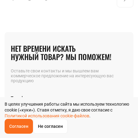
НЕТ ВРЕМЕНИ ИСКАТЬ
НУЖНЫЙ ТОВАР? МЫ ПОМОЖЕМ!
Оставьте свои контакты и мы вышлем вам
коммерческое предложение на интересующую вас
продукцию
Телефон
В целях улучшения работы сайта мы используем технологию
cookie («куки»). Ставя отметку, я даю свое согласие с
Политикой использования cookie-файлов
.
Позвоните мне
Согласен
Не согласен
ОБРАТНЫЙ
ЗВОНОК
Главная
Звонок
Корзина
КУПИТЬ В 1 КЛИК
ЗАПРОС ЦЕНЫ
ФИЛЬТР
Я даю
согласие
на обработку своих персональных данных в