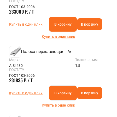
ГОСТ/ТУ
ROSTOV@STALTEKA.RU
ГОСТ 103-2006
233000 Р. / Т
Купить в один клик
В корзину
В корзину
Купить в один клик
Полоса нержавеющая г/к
Марка
Толщина, мм
AISI 430
1,5
ГОСТ/ТУ
ГОСТ 103-2006
231835 Р. / Т
Купить в один клик
В корзину
В корзину
Купить в один клик