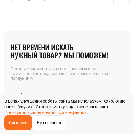
НЕТ ВРЕМЕНИ ИСКАТЬ
НУЖНЫЙ ТОВАР? МЫ ПОМОЖЕМ!
Оставьте свои контакты и мы вышлем вам
коммерческое предложение на интересующую вас
продукцию
Телефон
В целях улучшения работы сайта мы используем технологию
cookie («куки»). Ставя отметку, я даю свое согласие с
Политикой использования cookie-файлов
.
Позвоните мне
Согласен
Не согласен
ОБРАТНЫЙ
ЗВОНОК
Главная
Звонок
Корзина
КУПИТЬ В 1 КЛИК
ЗАПРОС ЦЕНЫ
ФИЛЬТР
Я даю
согласие
на обработку своих персональных данных в