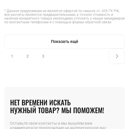
* Данное предложение не является офертой по смыслу ст. 435 ГК РФ,
все расчеты являются предварительными, а точную стоимость и
наличие конкретного товара необходимо уточнять у наших менеджеров
по контактным телефонам и с помощью формы обратной связи.
Показать ещё
1
2
3
НЕТ ВРЕМЕНИ ИСКАТЬ
НУЖНЫЙ ТОВАР? МЫ ПОМОЖЕМ!
Оставьте свои контакты и мы вышлем вам
коммерческое предложение на интересующую вас