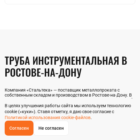
ТРУБА ИНСТРУМЕНТАЛЬНАЯ В
РОСТОВЕ-НА-ДОНУ
Компания «Стальтека» — поставщик металлопроката с
собственным складом и производством в Ростове-на-Дону. В
наличии более 130 видов металлопроката и 70 наименований
металлоизделий — черный, цветной и нержавеющий прокат
В целях улучшения работы сайта мы используем технологию
любых типоразмеров. Мы реализуем трубу инструментальную
cookie («куки»). Ставя отметку, я даю свое согласие с
как оптом, так и в розницу прямо со склада из наличия или
Политикой использования cookie-файлов
.
под заказ. Контроль качества на всех этапах — от входного
анализа до отгрузки.
Согласен
Не согласен
ОБРАТНЫЙ
ЗВОНОК
Главная
Звонок
Корзина
КУПИТЬ В 1 КЛИК
ЗАПРОС ЦЕНЫ
ФИЛЬТР