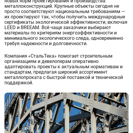
СПЕЦСТАЛИ
новых норм проектирования и производства
Самара
металлоконструкций. Крупные объекты сегодня не
Саратов
Упаковка
Электротехническая сталь
Износостойкая сталь
Подшипниковая сталь
Судостроительная сталь
Кислостойкая сталь
Биметаллический прокат
просто соответствуют национальным требованиям —
Санкт-Петербург
Жаропрочная сталь
их проектируют так, чтобы получить международные
Тюмень
Нихромовый прокат
сертификаты экологической эффективности, включая
Уфа
Инструментальная сталь
LEED и BREEAM. Всё чаще заказчики выбирают
Ульяновск
Контакты
Конструкционная сталь
материалы по критериям энергоэффективности и
Владивосток
Быстрорежущая сталь
минимального экологического следа, одновременно
Волгоград
Ещё
требуя надежности и долговечности.
Воронеж
Вакансии
Ярославль
Компания «СтальТека» помогает строительным
организациям и девелоперам оперативно
адаптировать проекты к актуальным нормативам и
Реквизиты
стандартам, предлагая широкий ассортимент
металлопроката с быстрой поставкой и технической
поддержкой.
Статьи
Стол заказов
+7 (863) 303-38-44
Email